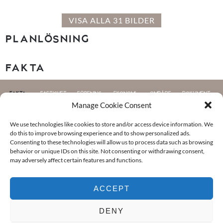
VISA ALLA 31 BILDER
PLANLÖSNING
FAKTA
FAKTA
FASTIGHET
FÖRENING
EKONOMI
OMRÅDE
DOKUMENT
Manage Cookie Consent
Fakta
We use technologies like cookies to store and/or access device information. We
do this to improve browsing experience and to show personalized ads.
Consenting to these technologies will allow us to process data such as browsing
KOMMUN
behavior or unique IDs on this site. Not consenting or withdrawing consent,
may adversely affect certain features and functions.
Göteborg
OMRÅDE
ACCEPT
Masthugget
DENY
RUM