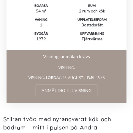
BOAREA
RUM
54 m²
2 rum och kök
VÅNING
UPPLÅTELSEFORM
1
Bostadsrätt
BYGGÅR
UPPVÄRMNING
1979
Fjärrvärme
Visningsanmälan krävs
VISNING:
VISNING: LÖRDAG 15 AUGUSTI, 13:15–13:45
ANMÄL DIG TILL VISNING
Stilren tvåa med nyrenoverat kök och
badrum – mitt i pulsen på Andra