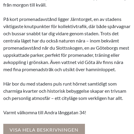
från morgon till kväll.
På kort promenadavstånd ligger Järntorget, en av stadens
viktigaste knutpunkter för kollektivtrafik, där både spårvagnar
och bussar snabbt tar dig vidare genom staden. Trots det
centrala läget har du också naturen nära – inom bekvämt
promenadavstånd når du Slottsskogen, en av Göteborgs mest
uppskattade parker, perfekt för promenader, träning eller
avkoppling i grönskan. Även vattnet vid Göta älv finns nära
med fina promenadstråk och utsikt över hamninloppet.
Här bor du med stadens puls runt hörnet samtidigt som
charmiga kvarter och historisk bebyggelse skapar en trivsam
och personlig atmosfär – ett cityläge som verkligen har allt.
Varmt välkomna till Andra långgatan 34!
VISA HELA BESKRIVNINGEN