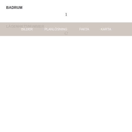
BADRUM
1
LÄGENHETSNUMMER
BILDER
PLANLÖSNING
FAKTA
KARTA
42
BYGGNADSTYP
Flerfamiljshus
BYGGNADSÅR
1971
UPPVÄRMNING
Fjärrvärme
VENTILATION OCH KYLA
Mekanisk (endast frånluft)
FÖNSTER
2-glas och 3-glas