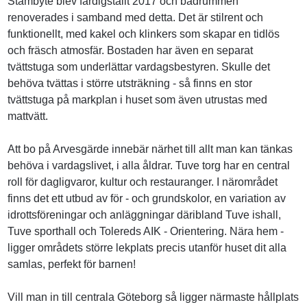
Stambyte blev färdigställt 2017 och badrummen
renoverades i samband med detta. Det är stilrent och
funktionellt, med kakel och klinkers som skapar en tidlös
och fräsch atmosfär. Bostaden har även en separat
tvättstuga som underlättar vardagsbestyren. Skulle det
behöva tvättas i större utsträkning - så finns en stor
tvättstuga på markplan i huset som även utrustas med
mattvätt.
Att bo på Arvesgärde innebär närhet till allt man kan tänkas
behöva i vardagslivet, i alla åldrar. Tuve torg har en central
roll för dagligvaror, kultur och restauranger. I närområdet
finns det ett utbud av för - och grundskolor, en variation av
idrottsföreningar och anläggningar däribland Tuve ishall,
Tuve sporthall och Tolereds AIK - Orientering. Nära hem -
ligger områdets större lekplats precis utanför huset dit alla
samlas, perfekt för barnen!
Vill man in till centrala Göteborg så ligger närmaste hållplats