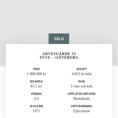
SÅLD
ARVESGÄRDE 33
TUVE – GÖTEBORG
PRIS
AVGIFT
1 800 000 kr
4 853 kr/mån
BOAREA
RUM
81,5 m²
3 rum och kök
VÅNING
UPPLÅTELSEFORM
2/3
Bostadsrätt
BYGGÅR
UPPVÄRMNING
1971
Fjärrvärme