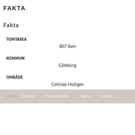
FAKTA
Fakta
TOMTAREA
807 Kvm
KOMMUN
Göteborg
OMRÅDE
Centrala Hisingen
RUM
BILDER
PLANLÖSNING
FAKTA
KARTA
6
BYGGNADSTYP
1,5 plansvilla
BYGGNADSÅR