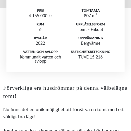
PRIS
TOMTAREA
4 155 000 kr
807 m²
RUM
UPPLÅTELSEFORM
6
Tomt - Friköpt
BYGGÅR
UPPVÄRMNING
2022
Bergvärme
VATTEN OCH AVLOPP
FASTIGHETSBETECKNING
Kommunalt vatten och
TUVE 15:216
avlopp
Förverkliga era husdrömmar på denna välbelägna
tomt!
Nu finns det en unik möjlighet att förvärva en tomt med ett
väldigt bra läge!
Tomter som dessa kommer sällan ut till salu, här har man