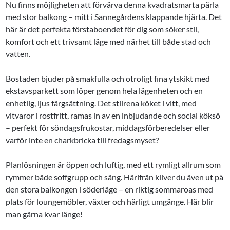
Nu finns möjligheten att förvärva denna kvadratsmarta pärla
med stor balkong – mitt i Sannegårdens klappande hjärta. Det
här är det perfekta förstaboendet för dig som söker stil,
komfort och ett trivsamt läge med närhet till både stad och
vatten.
Bostaden bjuder på smakfulla och otroligt fina ytskikt med
ekstavsparkett som löper genom hela lägenheten och en
enhetlig, ljus färgsättning. Det stilrena köket i vitt, med
vitvaror i rostfritt, ramas in av en inbjudande och social köksö
– perfekt för söndagsfrukostar, middagsförberedelser eller
varför inte en charkbricka till fredagsmyset?
Planlösningen är öppen och luftig, med ett rymligt allrum som
rymmer både soffgrupp och säng. Härifrån kliver du även ut på
den stora balkongen i söderläge – en riktig sommaroas med
plats för loungemöbler, växter och härligt umgänge. Här blir
man gärna kvar länge!