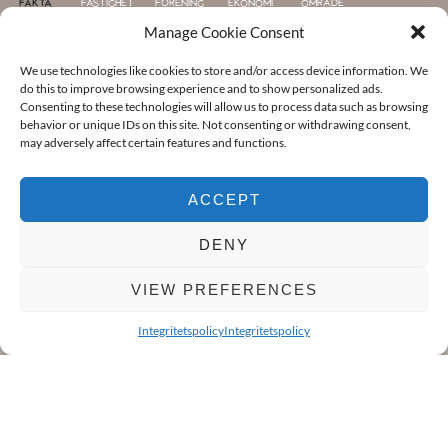
FAKTA
FASTIGHET
FÖRENING
EKONOMI
OMRÅDE
Manage Cookie Consent
Fakta
We use technologies like cookies to store and/or access device information. We
do this to improve browsing experience and to show personalized ads.
Consenting to these technologies will allow us to process data such as browsing
KOMMUN
behavior or unique IDs on this site. Not consenting or withdrawing consent,
Göteborg
may adversely affect certain features and functions.
OMRÅDE
ACCEPT
SANNEGÅRDEN
DENY
RUM
1 rum och kök
VIEW PREFERENCES
BADRUM
Integritetspolicy
Integritetspolicy
1
BILDER
PLANLÖSNING
FAKTA
KARTA
LÄGENHETSNUMMER
3322
BYGGNADSTYP