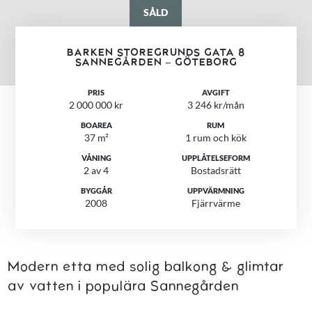
SÅLD
BARKEN STOREGRUNDS GATA 8
SANNEGÅRDEN – GÖTEBORG
PRIS
AVGIFT
2 000 000 kr
3 246 kr/mån
BOAREA
RUM
37 m²
1 rum och kök
VÅNING
UPPLÅTELSEFORM
2 av 4
Bostadsrätt
BYGGÅR
UPPVÄRMNING
2008
Fjärrvärme
Modern etta med solig balkong & glimtar
av vatten i populära Sannegården