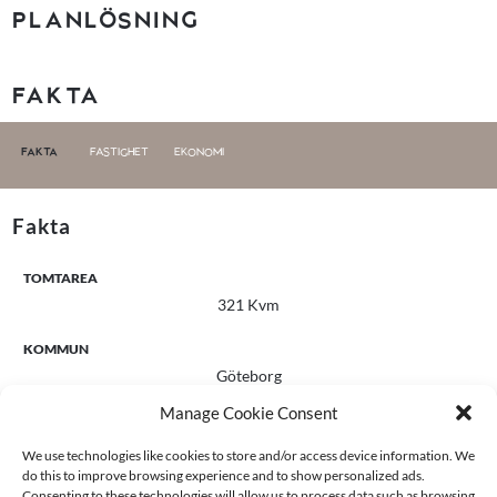
PLANLÖSNING
FAKTA
FAKTA
FASTIGHET
EKONOMI
Fakta
TOMTAREA
321 Kvm
KOMMUN
Göteborg
Manage Cookie Consent
OMRÅDE
Säve
We use technologies like cookies to store and/or access device information. We
do this to improve browsing experience and to show personalized ads.
RUM
Consenting to these technologies will allow us to process data such as browsing