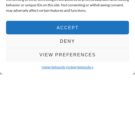
behavior or unique IDs on this site. Not consenting or withdrawing consent,
5 rum och kök
may adversely affect certain features and functions.
BADRUM
2
ACCEPT
BYGGNADSTYP
DENY
Sutteräng-parhus
VIEW PREFERENCES
BYGGNADSÅR
1992
Integritetspolicy
Integritetspolicy
BILDER
PLANLÖSNING
FAKTA
KARTA
UPPVÄRMNING
Frånluftvärmepump.
VENTILATION OCH KYLA
Mekanisk (endast frånluft)
VATTEN OCH AVLOPP
Kommunalt vatten året om.. Kommunalt avlopp.
PLÅTARB.