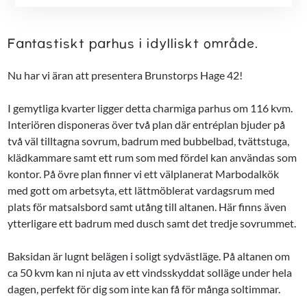
Fantastiskt parhus i idylliskt område.
Nu har vi äran att presentera Brunstorps Hage 42!
I gemytliga kvarter ligger detta charmiga parhus om 116 kvm.
Interiören disponeras över två plan där entréplan bjuder på
två väl tilltagna sovrum, badrum med bubbelbad, tvättstuga,
klädkammare samt ett rum som med fördel kan användas som
kontor. På övre plan finner vi ett välplanerat Marbodalkök
med gott om arbetsyta, ett lättmöblerat vardagsrum med
plats för matsalsbord samt utång till altanen. Här finns även
ytterligare ett badrum med dusch samt det tredje sovrummet.
Baksidan är lugnt belägen i soligt sydvästläge. På altanen om
ca 50 kvm kan ni njuta av ett vindsskyddat solläge under hela
dagen, perfekt för dig som inte kan få för många soltimmar.