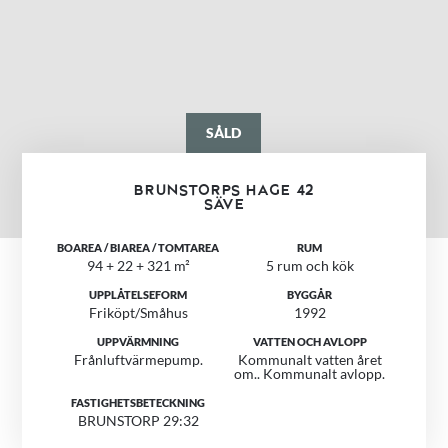
SÅLD
BRUNSTORPS HAGE 42
SÄVE
BOAREA / BIAREA / TOMTAREA
RUM
94 + 22 + 321 m²
5 rum och kök
UPPLÅTELSEFORM
BYGGÅR
Friköpt/Småhus
1992
UPPVÄRMNING
VATTEN OCH AVLOPP
Frånluftvärmepump.
Kommunalt vatten året
om.. Kommunalt avlopp.
FASTIGHETSBETECKNING
BRUNSTORP 29:32