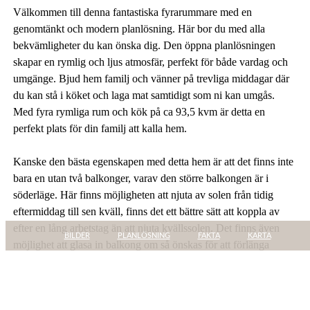
Välkommen till denna fantastiska fyrarummare med en
genomtänkt och modern planlösning. Här bor du med alla
bekvämligheter du kan önska dig. Den öppna planlösningen
skapar en rymlig och ljus atmosfär, perfekt för både vardag och
umgänge. Bjud hem familj och vänner på trevliga middagar där
du kan stå i köket och laga mat samtidigt som ni kan umgås.
Med fyra rymliga rum och kök på ca 93,5 kvm är detta en
perfekt plats för din familj att kalla hem.
Kanske den bästa egenskapen med detta hem är att det finns inte
bara en utan två balkonger, varav den större balkongen är i
söderläge. Här finns möjligheten att njuta av solen från tidig
eftermiddag till sen kväll, finns det ett bättre sätt att koppla av
efter en lång arbetstag än att njuta kvällssolen. Det finns även
BILDER
PLANLÖSNING
FAKTA
KARTA
möjlighet att glasa in balkong om så önskas för att förlänga
säsongen, se föreningens villkor gällande detta. Föreningen har
ett gemensamt bygglov som gäller från juni 2021 och 5 år
framåt.