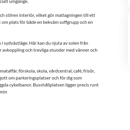
cialt umgänge.
stilren interiör, vilket gör matlagningen till ett
ott om plats för både en bekväm soffgrupp och en
 sydvästläge. Här kan du njuta av solen från
s för avkoppling och trevliga stunder med vänner och
taffär, förskola, skola, vårdcentral, café, frisör,
gott om parkeringsplatser och för dig som
byggda cykelbanor. Busshållplatsen ligger precis runt
 min