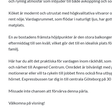
och rymlig atmosfär som inbjuder till både avkoppling och so
Köket är modernt och utrustat med högkvalitativa vitvaror och 
rent nöje. Vardagsrummet, som flödar i naturligt ljus, har g
matplats.
En av bostadens främsta höjdpunkter är den stora balkongen i
eftermiddag till sen kväll, vilket gör det till en idealisk plat
familj.
Här har du allt det praktiska för vardagen inom räckhåll, som ma
och närhet till Angered Centrum. Området är bilvänligt med 
motionerar eller vill ta cykeln till jobbet finns också fina ut
hörnet. Expressbussen tar dig in till centrala Göteborg på 30
Missade inte chansen att förvärva denna pärla.
Välkomna på visning!