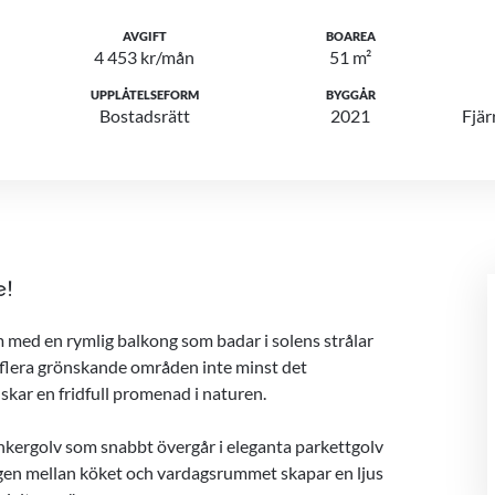
AVGIFT
BOAREA
4 453 kr/mån
51 m²
UPPLÅTELSEFORM
BYGGÅR
Bostadsrätt
2021
Fjär
e!
med en rymlig balkong som badar i solens strålar
ill flera grönskande områden inte minst det
skar en fridfull promenad i naturen.
linkergolv som snabbt övergår i eleganta parkettgolv
en mellan köket och vardagsrummet skapar en ljus