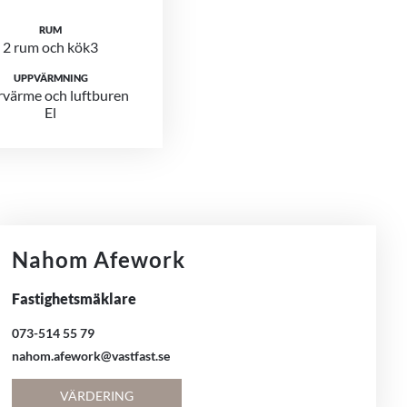
RUM
2 rum och kök3
UPPVÄRMNING
rvärme och luftburen
El
Nahom Afework
Fastighetsmäklare
073-514 55 79
nahom.afework@vastfast.se
VÄRDERING