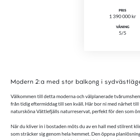
PRIS
1 390 000 kr
VÅNING
5/5
Modern 2:a med stor balkong i sydvästläg
Välkommen till detta moderna och välplanerade tvårumshem 
från tidig eftermiddag till sen kväll. Här bor ni med närhet t
natursköna Vättlefjälls naturreservat, perfekt för den som ön
När du kliver in i bostaden möts du av en hall med stilrent k
som sträcker sig genom hela hemmet. Den öppna planlösning