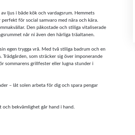
r av ljus i både kök och vardagsrum. Hemmets
r perfekt för social samvaro med nära och kära.
makvällar. Den påkostade och stiliga vitaliserade
gsrummet når ni även den härliga träaltanen.
sin egen trygga vrå. Med två stiliga badrum och en
m. Trädgården, som sträcker sig över imponerande
ör sommarens grillfester eller lugna stunder i
ader – låt solen arbeta för dig och spara pengar
et och bekvämlighet går hand i hand.