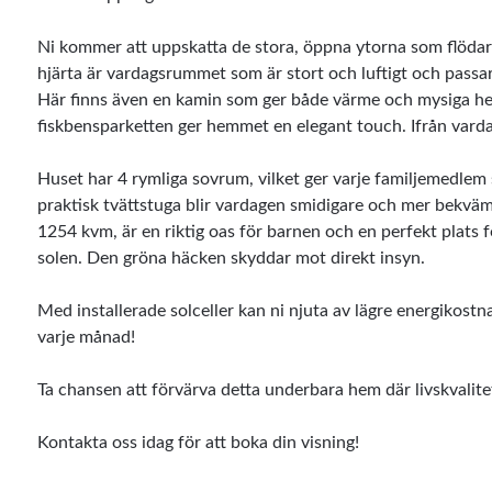
Ni kommer att uppskatta de stora, öppna ytorna som flöda
hjärta är vardagsrummet som är stort och luftigt och passa
Här finns även en kamin som ger både värme och mysiga hem
fiskbensparketten ger hemmet en elegant touch. Ifrån varda
Huset har 4 rymliga sovrum, vilket ger varje familjemedlem 
praktisk tvättstuga blir vardagen smidigare och mer bekvä
1254 kvm, är en riktig oas för barnen och en perfekt plats f
solen. Den gröna häcken skyddar mot direkt insyn.
Med installerade solceller kan ni njuta av lägre energikostn
varje månad!
Ta chansen att förvärva detta underbara hem där livskvalit
Kontakta oss idag för att boka din visning!