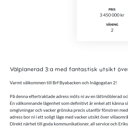
PRIS
3 450 000 kr
VÅNING
2
Välplanerad 3:a med fantastisk utsikt öve
Varmt välkommen till Brf Byabacken och Inägogatan 2!
På denna eftertraktade adress möts ni av en lättmöblerad och
En välkomnande lägenhet som definitivt är enkel att känna si
omgivningar och vacker grönska precis utanför fönstren med 
adress bor ni i ett soligt läge med vacker utsikt över villaom
Direkt närhet till goda kommunikationer, all service och Er