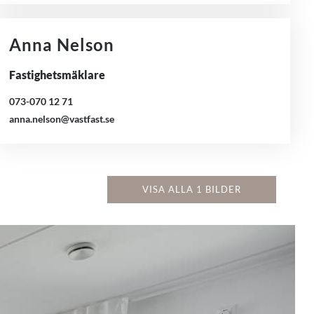
Anna Nelson
Fastighetsmäklare
073-070 12 71
anna.nelson@vastfast.se
VISA ALLA 1 BILDER