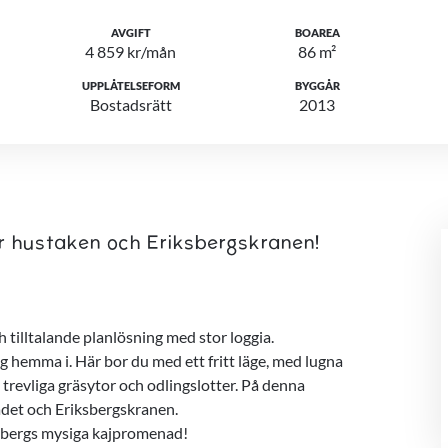
AVGIFT
BOAREA
4 859 kr/mån
86 m²
UPPLÅTELSEFORM
BYGGÅR
Bostadsrätt
2013
r hustaken och Eriksbergskranen!
 tilltalande planlösning med stor loggia.
g hemma i. Här bor du med ett fritt läge, med lugna
trevliga gräsytor och odlingslotter. På denna
rådet och Eriksbergskranen.
iksbergs mysiga kajpromenad!