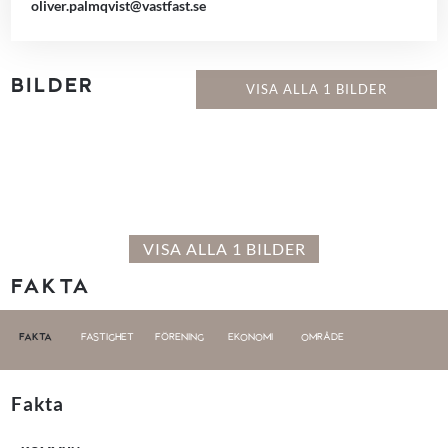
oliver.palmqvist@vastfast.se
BILDER
VISA ALLA 1 BILDER
VISA ALLA 1 BILDER
FAKTA
FAKTA
FASTIGHET
FÖRENING
EKONOMI
OMRÅDE
Fakta