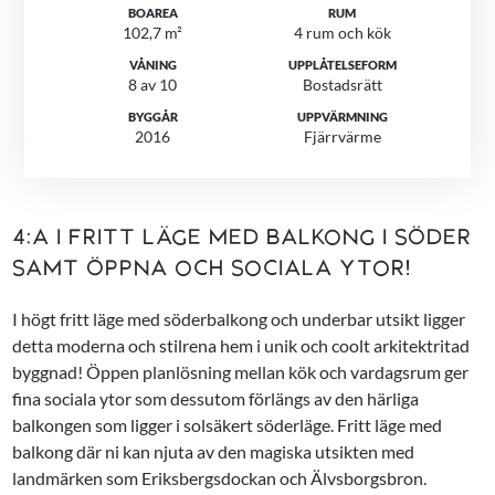
BOAREA
RUM
102,7 m²
4 rum och kök
VÅNING
UPPLÅTELSEFORM
8 av 10
Bostadsrätt
BYGGÅR
UPPVÄRMNING
2016
Fjärrvärme
4:A I FRITT LÄGE MED BALKONG I SÖDER
SAMT ÖPPNA OCH SOCIALA YTOR!
I högt fritt läge med söderbalkong och underbar utsikt ligger
detta moderna och stilrena hem i unik och coolt arkitektritad
byggnad! Öppen planlösning mellan kök och vardagsrum ger
fina sociala ytor som dessutom förlängs av den härliga
balkongen som ligger i solsäkert söderläge. Fritt läge med
balkong där ni kan njuta av den magiska utsikten med
landmärken som Eriksbergsdockan och Älvsborgsbron.