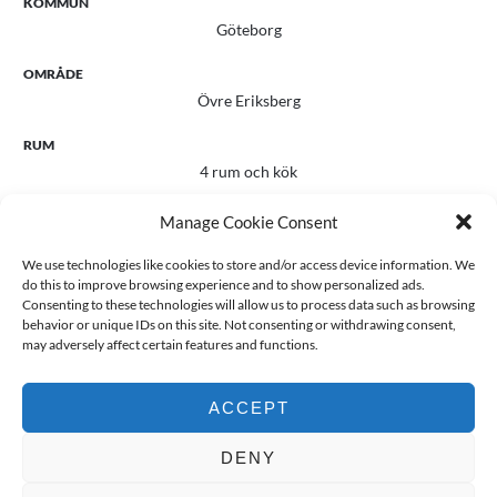
KOMMUN
Göteborg
OMRÅDE
Övre Eriksberg
RUM
4 rum och kök
BADRUM
Manage Cookie Consent
1
We use technologies like cookies to store and/or access device information. We
do this to improve browsing experience and to show personalized ads.
GÄSTTOALETT
Consenting to these technologies will allow us to process data such as browsing
Ja
behavior or unique IDs on this site. Not consenting or withdrawing consent,
may adversely affect certain features and functions.
LÄGENHETSNUMMER
A1702
ACCEPT
BYGGNADSTYP
Flerfamiljshus
DENY