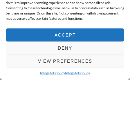
do this to improve browsing experience and to show personalized ads.
Consenting to these technologies will allow us to process data such as browsing
KOMMUN
behavior or unique IDs on this site. Not consenting or withdrawing consent,
Göteborg
may adversely affect certain features and functions.
OMRÅDE
Centrala Hisingen
ACCEPT
RUM
DENY
1.5 rum och kök
VIEW PREFERENCES
LÄGENHETSNUMMER
31502
Integritetspolicy
Integritetspolicy
BILDER
PLANLÖSNING
FAKTA
KARTA
BYGGNADSTYP
Flerfamiljshus
BYGGNADSÅR
2019-2020
UPPVÄRMNING
Fjärrvärme