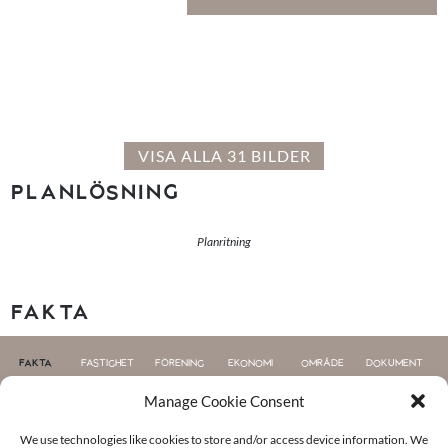
VISA ALLA 31 BILDER
PLANLÖSNING
Planritning
FAKTA
Gemensamhetslokalen Orangeriet
FAKTA
FASTIGHET
FÖRENING
EKONOMI
OMRÅDE
DOKUMENT
Manage Cookie Consent
Fakta
We use technologies like cookies to store and/or access device information. We