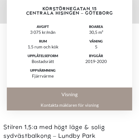
KORSTÖRNEGATAN 15
CENTRALA HISINGEN – GÖTEBORG
AVGIFT
BOAREA
3 075 kr/mån
30,5 m²
RUM
VÅNING
1.5 rum och kök
5
UPPLÅTELSEFORM
BYGGÅR
Bostadsrätt
2019-2020
UPPVÄRMNING
Fjärrvärme
Visning
Kontakta mäklaren för visning
Stilren 1,5:a med högt läge & solig
sydvästbalkong – Lundby Park