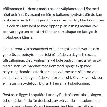
Välkommen till denna moderna och välplanerade 1,5:a med
högt och fritt läge samt en härlig balkong i sydväst där du kan
njuta av solen från morgon till sen eftermiddag. Här bor du i en
ljus och trivsam bostad med öppen planlösning mellan kök
och vardagsrum och stort fönster som skapar en luftig och
inbjudande känsla.
Det stilrena Marbodalköket erbjuder gott om förvaring och
generösa arbetsytor – perfekt för både vardag och sociala
tillställningar. Det rymliga helkaklade badrummet är utrustat
med dusch, wc, handfat med kommod, spegelskåp med
belysning, handdukstork samt golvvärme som säljarna valt
som tillval, vilket ger både komfort och stil. Sovalkoven skapar
en naturlig sovdel och bidrar till en smart planlösning.
Bostaden ligger i populära Lundby Park på centrala Hisingen,
ett område där du får det bästa av två världar – stadens puls
och naturens lugn. På kort gångavstånd finns mataffärer,