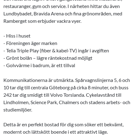
restauranger, gym och service. I närheten hittar du även
Lundbybadet, Bravida Arena och fina grönområden, med
Ramberget som erbjuder vackra vyer.
- Hiss i huset
- Föreningen äger marken
- Telia Triple Play (fiber & kabel-TV) ingår i avgiften
- Grönt bolån – lägre räntekostnad möjligt
- Golvvärme i badrum, är ett tillval
Kommunikationerna är utmärkta. Spårvagnslinjerna 5, 6 och
10 tar dig till centrala Göteborg på cirka 8 minuter, och buss
242 tar dig smidigt till Volvo Torslanda. Cykelavstånd till
Lindholmen, Science Park, Chalmers och stadens arbets- och
studiemiljöer.
Detta är en perfekt bostad för dig som söker ett bekvämt,
modernt och lättskött boende i ett attraktivt läge.