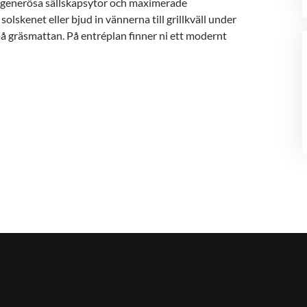
i generösa sällskapsytor och maximerade
 solskenet eller bjud in vännerna till grillkväll under
å gräsmattan. På entréplan finner ni ett modernt