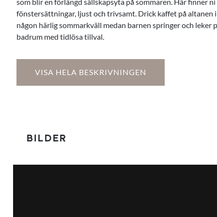
som blir en förlängd sällskapsyta på sommaren. Här finner n
fönstersättningar, ljust och trivsamt. Drick kaffet på altanen i
någon härlig sommarkväll medan barnen springer och leker p
badrum med tidlösa tillval.
VISA HELA BESKRIVNINGEN
BILDER