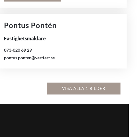
Pontus Pontén
Fastighetsmäklare
073-020 69 29
pontus.ponten@vastfast.se
VISA ALLA 1 BILDER