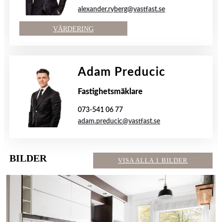
alexander.ryberg@vastfast.se
VÄRDERING
Adam Preducic
Fastighetsmäklare
073-541 06 77
adam.preducic@vastfast.se
BILDER
VISA ALLA 1 BILDER