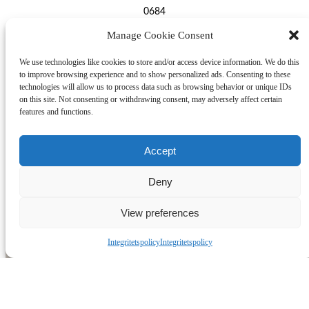
0684
Manage Cookie Consent
BYGGNADSTYP
Flerbostadshus
We use technologies like cookies to store and/or access device information. We do this
to improve browsing experience and to show personalized ads. Consenting to these
technologies will allow us to process data such as browsing behavior or unique IDs
BYGGNADSÅR
on this site. Not consenting or withdrawing consent, may adversely affect certain
1969
features and functions.
UPPVÄRMNING
Accept
Fjärrvärme
VENTILATION OCH KYLA
Deny
Mekanisk till- och frånluft
View preferences
FÖNSTER
Integritetspolicy
Integritetspolicy
2-glas och 3-glas
BILDER
PLANLÖSNING
FAKTA
KARTA
FÖRRÅD
Källarförråd