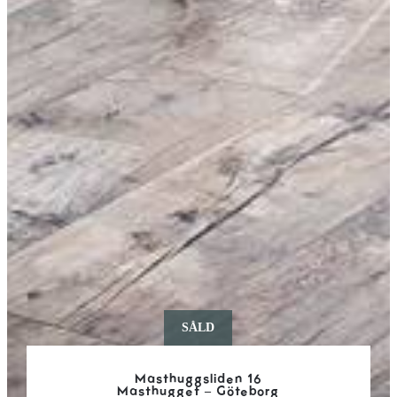
SÅLD
Masthuggsliden 16
Masthugget – Göteborg