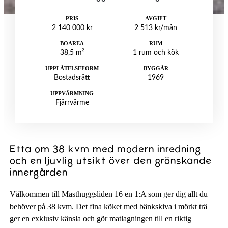
PRIS
AVGIFT
2 140 000 kr
2 513 kr/mån
BOAREA
RUM
38,5 m²
1 rum och kök
UPPLÅTELSEFORM
BYGGÅR
Bostadsrätt
1969
UPPVÄRMNING
Fjärrvärme
Etta om 38 kvm med modern inredning
och en ljuvlig utsikt över den grönskande
innergården
Välkommen till Masthuggsliden 16 en 1:A som ger dig allt du
behöver på 38 kvm. Det fina köket med bänkskiva i mörkt trä
ger en exklusiv känsla och gör matlagningen till en riktig