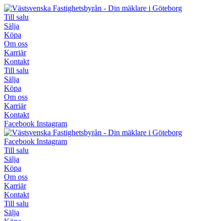
Hoppa
till
Till salu
innehåll
Sälja
Köpa
Om oss
Karriär
Kontakt
Till salu
Sälja
Köpa
Om oss
Karriär
Kontakt
Facebook
Instagram
Facebook
Instagram
Till salu
Sälja
Köpa
Om oss
Karriär
Kontakt
Till salu
Sälja