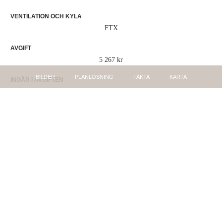
VENTILATION OCH KYLA
FTX
AVGIFT
5 267 kr
BILDER
PLANLÖSNING
FAKTA
KARTA
INGÅR I AVGIFTEN
Värme, Vatten, P-plats nr 3 och sophantering.
ANDELSTAL, FÖRENING
12.86%
ANDELSTAL, ÄGANDE
12.86%
ÖVERLÅTELSEAVGIFT
1 190 kr
ÖVERLÅTELSEAVGIFT, BETALAS AV
Köparen