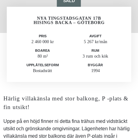
SÅLD
NYA TINGSTADSGATAN 17B
HISINGS BACKA – GÖTEBORG
PRIS
AVGIFT
2 460 000 kr
5 267 kr/mån
BOAREA
RUM
80 m²
3 rum och kök
UPPLÅTELSEFORM
BYGGÅR
Bostadsrätt
1994
Härlig villakänsla med stor balkong, P -plats &
fin utsikt!
Uppe på en höjd finner ni detta fina trähus med vidsträckt
utsikt och grönskande omgivningar. Lägenheten har härlig
villakänsla med stor balkong där även P-plats ingår i