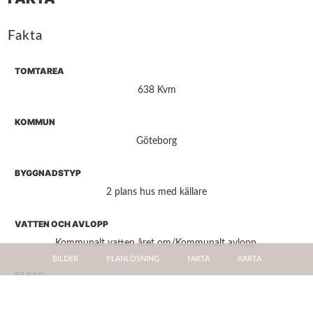
Fakta
TOMTAREA
638 Kvm
KOMMUN
Göteborg
BYGGNADSTYP
2 plans hus med källare
VATTEN OCH AVLOPP
Kommunalt vatten året om/Kommunalt avlopp.
BILDER
PLANLÖSNING
FAKTA
KARTA
FASAD
Eternit / Trä