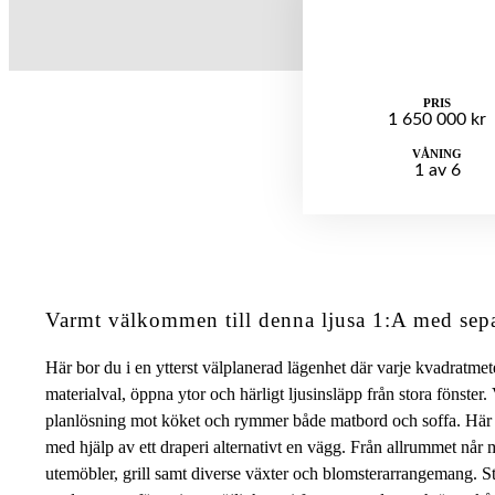
PRIS
1 650 000 kr
VÅNING
1 av 6
Varmt välkommen till denna ljusa 1:A med sep
Här bor du i en ytterst välplanerad lägenhet där varje kvadratmet
materialval, öppna ytor och härligt ljusinsläpp från stora fönste
planlösning mot köket och rymmer både matbord och soffa. Här 
med hjälp av ett draperi alternativt en vägg. Från allrummet nå
utemöbler, grill samt diverse växter och blomsterarrangemang. S