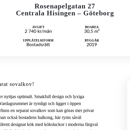
Rosenapelgatan 27
Centrala Hisingen – Göteborg
AVGIFT
BOAREA
2 740 kr/mån
30,5 m²
UPPLÅTELSEFORM
BYGGÅR
Bostadsrätt
2019
arat sovalkov!
er nyttjas optimalt. Smakfull design och lyxiga
r. Vardagsrummet är rymligt och ligger i öppen
finns en separat sovalkov som kan göras mer privat
r man också bostadens balkong, här ryms såväl
tilrent designat kök med köksluckor i moderna färgval