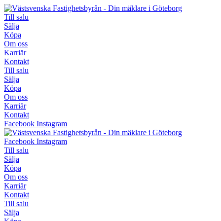
Hoppa
till
Till salu
innehåll
Sälja
Köpa
Om oss
Karriär
Kontakt
Till salu
Sälja
Köpa
Om oss
Karriär
Kontakt
Facebook
Instagram
Facebook
Instagram
Till salu
Sälja
Köpa
Om oss
Karriär
Kontakt
Till salu
Sälja