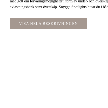
med gott om förvaringsmöjligheter i form av under- och översk
avlastningsbänk samt överskåp. Snygga Spotlights hittar du i bå
VISA HELA BESKRIVNINGEN