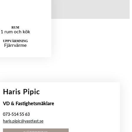
RUM
1 rum och kök
UPPVÄRMNING
Fjärrvärme
Haris Pipic
VD & Fastighetsmäklare
073-514 55 63
haris.pipic@vastfast.se