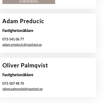
VÄRDERING
Adam Preducic
Fastighetsmäklare
073-541 06 77
adam.preducic@vastfast.se
Oliver Palmqvist
Fastighetsmäklare
073-507 48 70
oliver.palmqvist@vastfast.se