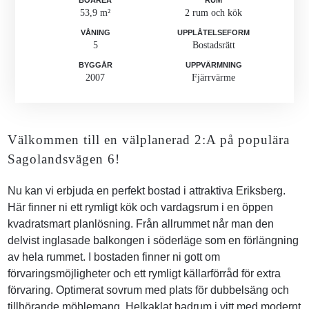
BOAREA
RUM
53,9 m²
2 rum och kök
VÅNING
UPPLÅTELSEFORM
5
Bostadsrätt
BYGGÅR
UPPVÄRMNING
2007
Fjärrvärme
Välkommen till en välplanerad 2:A på populära
Sagolandsvägen 6!
Nu kan vi erbjuda en perfekt bostad i attraktiva Eriksberg.
Här finner ni ett rymligt kök och vardagsrum i en öppen
kvadratsmart planlösning. Från allrummet når man den
delvist inglasade balkongen i söderläge som en förlängning
av hela rummet. I bostaden finner ni gott om
förvaringsmöjligheter och ett rymligt källarförråd för extra
förvaring. Optimerat sovrum med plats för dubbelsäng och
tillhörande möblemang. Helkaklat badrum i vitt med modernt