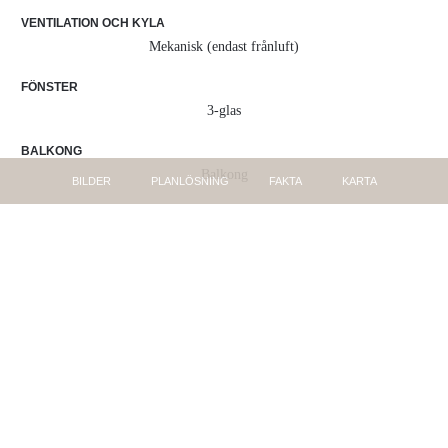
VENTILATION OCH KYLA
Mekanisk (endast frånluft)
FÖNSTER
3-glas
BALKONG
Balkong
BILDER
PLANLÖSNING
FAKTA
KARTA
FÖRRÅD
Källarförråd
VÅNING
5
HISS
Ja
AVGIFT
4 018 kr