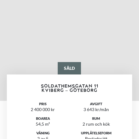
SÅLD
SOLDATHEMSGATAN 11
KVIBERG – GÖTEBORG
PRIS
AVGIFT
2 400 000 kr
3 643 kr/mån
BOAREA
RUM
54,5 m²
2 rum och kök
VÅNING
UPPLÅTELSEFORM
2 av 5
Bostadsrätt