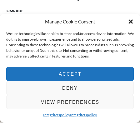
OMRÅDE
Kviberg
Manage Cookie Consent
RUM
We use technologies like cookies to store and/or access device information. We
2 rum och kök
do this to improve browsing experience and to show personalized ads.
Consenting to these technologies will allow us to process data such as browsing
behavior or unique IDs on this site. Not consenting or withdrawing consent,
BADRUM
may adversely affect certain features and functions.
1
LÄGENHETSNUMMER
ACCEPT
11102
DENY
BYGGNADSTYP
Flerfamiljshus
VIEW PREFERENCES
BYGGNADSÅR
Integritetspolicy
Integritetspolicy
BILDER
PLANLÖSNING
FAKTA
KARTA
2014
UPPVÄRMNING
Fjärrvärme