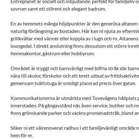
Entréplanet är socialt och inbjudande, perfekt för familjeliv
sovrum samt ett stilrent och elegant badrum.
En av hemmets många höjdpunkter är den generösa altanen i s
naturlig förlängning av bostaden. Här kan ni njuta av eftermid
grillkvällar med vänner eller koppla av i lugn och ro. Altan
loungedel. I direkt anslutning finns dessutom ett större inre
hemmakontor, gästrum eller hobbyrum.
Området är tryggt och barnvänligt med bilfria stråk där barne
nära till skolor, förskolor och ett brett utbud av fritidsaktiv
gemensam tvättstuga är smidigt placerad precis över gatan.
Kommunikationerna är utmärkta med Tuvevägens hållplats på k
innerstaden. På gångavstånd nås även service, butiker och re
finns grönskande parker och vackra promenadstråk, bland an
Söker ni ett välrenoverat radhus i ett familjevänligt område me
hem för er.