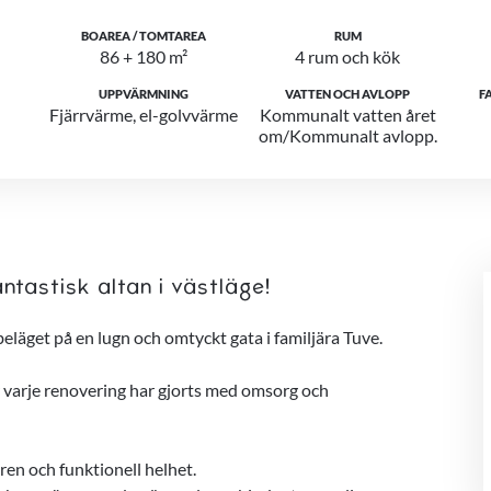
BOAREA / TOMTAREA
RUM
86 + 180 m²
4 rum och kök
UPPVÄRMNING
VATTEN OCH AVLOPP
F
Fjärrvärme, el-golvvärme
Kommunalt vatten året
om/Kommunalt avlopp.
tastisk altan i västläge!
eläget på en lugn och omtyckt gata i familjära Tuve.
 varje renovering har gjorts med omsorg och
en och funktionell helhet.