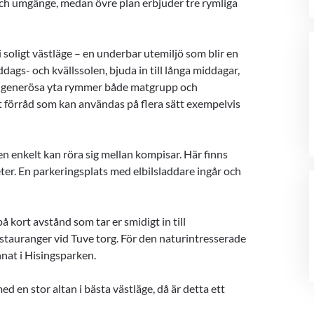
 och umgänge, medan övre plan erbjuder tre rymliga
oligt västläge – en underbar utemiljö som blir en
dags- och kvällssolen, bjuda in till långa middagar,
ens generösa yta rymmer både matgrupp och
tt förråd som kan användas på flera sätt exempelvis
n enkelt kan röra sig mellan kompisar. Här finns
iteter. En parkeringsplats med elbilsladdare ingår och
ort avstånd som tar er smidigt in till
stauranger vid Tuve torg. För den naturintresserade
nat i Hisingsparken.
d en stor altan i bästa västläge, då är detta ett