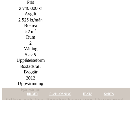
Pris
2 940 000 kr
Avgift
2 525 kr/mån
Boarea
52 m²
Rum
2
Våning
5 av 5
Upplåtelseform
Bostadsrätt
Byggår
2012
Uppvärmning
Fjärrvärme
BILDER
PLANLÖSNING
FAKTA
KARTA
Stilren och ljus lägenhet högst upp i huset med
balkong och hiss
Högst upp i huset ligger denna moderna och genomtänkta
lägenhet med härlig karaktär, social planlösning och tidlösa