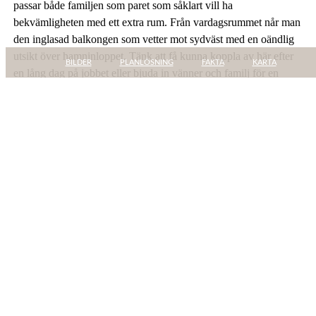
passar både familjen som paret som såklart vill ha
bekvämligheten med ett extra rum. Från vardagsrummet når man
den inglasad balkongen som vetter mot sydväst med en oändlig
utsikt över hamninloppet. Tänk att få kunna koppla av här efter
BILDER
PLANLÖSNING
FAKTA
KARTA
en lång dag på jobbet eller bjuda in vänner och familj för en
trevlig grillkväll. I bostaden finner man den ultimata lyxen - en
klädkammare och ett helkaklat badrum med tvättmaskin och
torktumlare som underlättar för vardagens bestyr. Föreningen har
energiklass B vilket innebär ett grönare bolån och bättre räntor.
På Norra Älvstranden ligger Eriksberg, Sannegårdshamnen,
Lindholmen, Lundbystrand, Frihamnen och Ringön. Här får ni
en lagom dos av allt såsom lugn, myller, spektakulära utsikter,
sköna promenadstråk, restauranger, butiker och kaféer. Strax
utanför din dörr har du både buss och Älvsnabben som tar dig in
till centrum på bara 10–15 min. Precis i närheten finner man det
anrika Hagabadet som erbjuder både spa och träning, Ica
Kvantum Sannegården, apotek, snabbmatskedja och även
konditoriet Steinbrenner&Nyberg om du blir sugen på något sött.