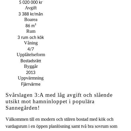
5 020 000 kr
Avgift
3 388 kr/mån
Boarea
86 m²
Rum
3 rum och kök
Våning
4/7
Upplåtelseform
Bostadsrätt
Byggår
2013
Uppvärmning
Fjärrvärme
Svårslagen 3:A med låg avgift och slående
utsikt mot hamninloppet i populära
Sannegården!
Välkommen till en modern och stilren bostad med kök och
vardagsrum i en öppen planlösning samt två bra sovrum som