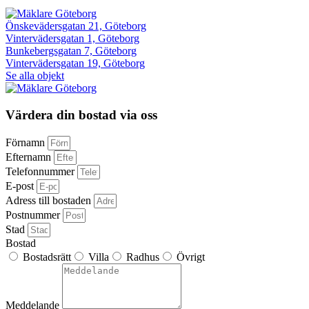
Önskevädersgatan 21, Göteborg
Vintervädersgatan 1, Göteborg
Bunkebergsgatan 7, Göteborg
Vintervädersgatan 19, Göteborg
Se alla objekt
Värdera din bostad via oss
Förnamn
Efternamn
Telefonnummer
E-post
Adress till bostaden
Postnummer
Stad
Bostad
Bostadsrätt
Villa
Radhus
Övrigt
Meddelande