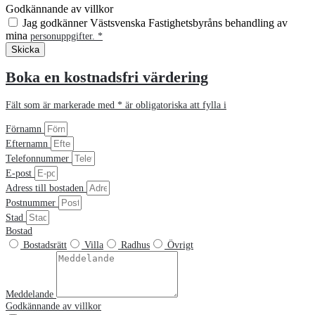
Godkännande av villkor
Jag godkänner Västsvenska Fastighetsbyråns behandling av
mina
personuppgifter. *
Skicka
Alternative:
Boka en kostnadsfri värdering
Fält som är markerade med * är obligatoriska att fylla i
Förnamn
Efternamn
Telefonnummer
E-post
Adress till bostaden
Postnummer
Stad
Bostad
Bostadsrätt
Villa
Radhus
Övrigt
Meddelande
Godkännande av villkor