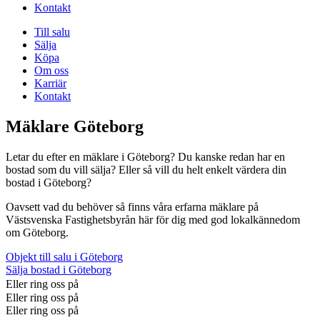
Kontakt
Till salu
Sälja
Köpa
Om oss
Karriär
Kontakt
Mäklare Göteborg
Letar du efter en mäklare i Göteborg? Du kanske redan har en
bostad som du vill sälja? Eller så vill du helt enkelt värdera din
bostad i Göteborg?
Oavsett vad du behöver så finns våra erfarna mäklare på
Västsvenska Fastighetsbyrån här för dig med god lokalkännedom
om Göteborg.
Objekt till salu i Göteborg
Sälja bostad i Göteborg
031-788 30 30
Eller ring oss på
Eller ring oss på
031-788 30 30
Eller ring oss på
031-788 30 30