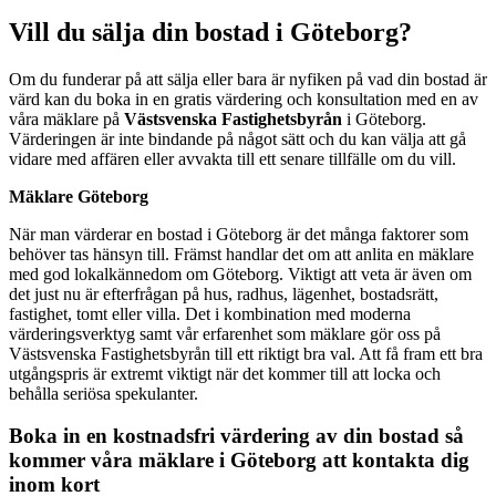
Vill du sälja din bostad i Göteborg?
Om du funderar på att sälja eller bara är nyfiken på vad din bostad är
värd kan du boka in en gratis värdering och konsultation med en av
våra mäklare på
Västsvenska Fastighetsbyrån
i Göteborg.
Värderingen är inte bindande på något sätt och du kan välja att gå
vidare med affären eller avvakta till ett senare tillfälle om du vill.
Mäklare Göteborg
När man värderar en bostad i Göteborg är det många faktorer som
behöver tas hänsyn till. Främst handlar det om att anlita en mäklare
med god lokalkännedom om Göteborg. Viktigt att veta är även om
det just nu är efterfrågan på hus, radhus, lägenhet, bostadsrätt,
fastighet, tomt eller villa. Det i kombination med moderna
värderingsverktyg samt vår erfarenhet som mäklare gör oss på
Västsvenska Fastighetsbyrån till ett riktigt bra val. Att få fram ett bra
utgångspris är extremt viktigt när det kommer till att locka och
behålla seriösa spekulanter.
Boka in en kostnadsfri värdering av din bostad så
kommer våra mäklare i Göteborg att kontakta dig
inom kort