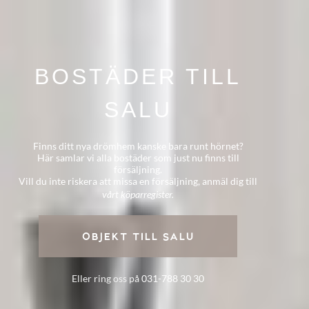
BOSTÄDER TILL
SALU
Finns ditt nya drömhem kanske bara runt hörnet?
Här samlar vi alla bostäder som just nu finns till
försäljning.
Vill du inte riskera att missa en försäljning, anmäl dig till
vårt köparregister.
OBJEKT TILL SALU
Eller ring oss på
031-788 30 30