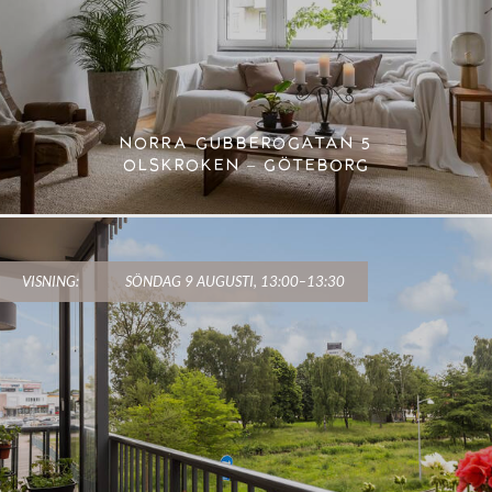
NORRA GUBBEROGATAN 5
OLSKROKEN – GÖTEBORG
VISNING:
SÖNDAG 9 AUGUSTI, 13:00–13:30