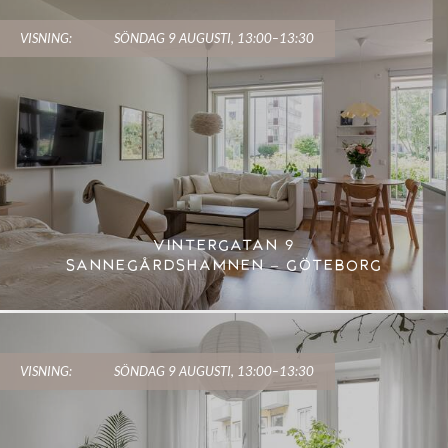
VISNING:
SÖNDAG 9 AUGUSTI, 13:00–13:30
VINTERGATAN 9
SANNEGÅRDSHAMNEN – GÖTEBORG
VISNING:
SÖNDAG 9 AUGUSTI, 13:00–13:30