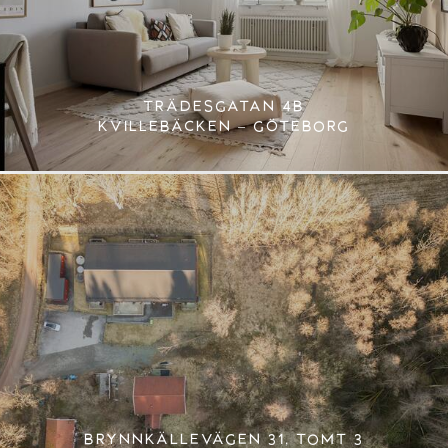
TRÄDESGATAN 4B
KVILLEBÄCKEN – GÖTEBORG
BRYNNKÄLLEVÄGEN 31, TOMT 3