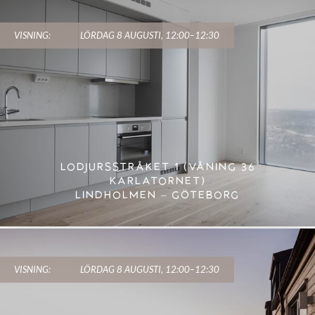
VISNING:
LÖRDAG 8 AUGUSTI, 12:00–12:30
LODJURSSTRÅKET 1 (VÅNING 36
KARLATORNET)
LINDHOLMEN – GÖTEBORG
VISNING:
LÖRDAG 8 AUGUSTI, 12:00–12:30