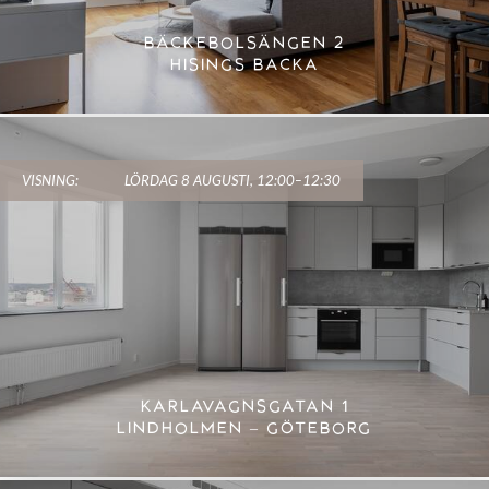
BÄCKEBOLSÄNGEN 2
HISINGS BACKA
VISNING:
LÖRDAG 8 AUGUSTI, 12:00–12:30
KARLAVAGNSGATAN 1
LINDHOLMEN – GÖTEBORG