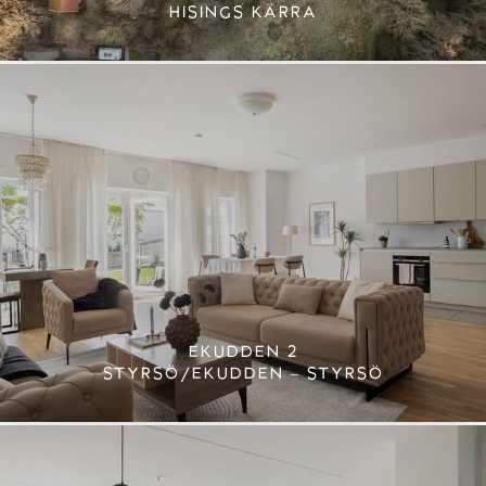
HISINGS KÄRRA
EKUDDEN 2
STYRSÖ/EKUDDEN – STYRSÖ