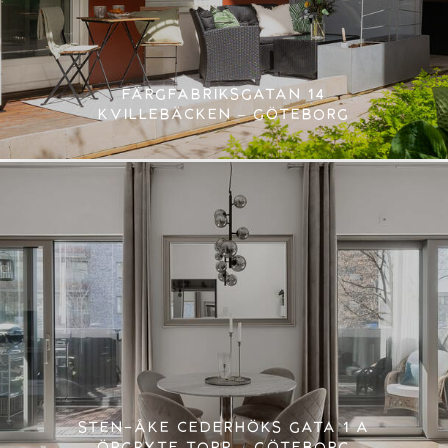
FÄRGFABRIKSGATAN 14
KVILLEBÄCKEN – GÖTEBORG
STEN-ÅKE CEDERHÖKS GATA 1 A
ÖRGRYTE TORP – GÖTEBORG