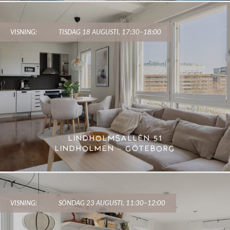
VISNING:
TISDAG 18 AUGUSTI, 17:30–18:00
LINDHOLMSALLÉN 51
LINDHOLMEN – GÖTEBORG
VISNING:
SÖNDAG 23 AUGUSTI, 11:30–12:00