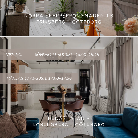
NORRA SKEPPSPROMENADEN 1 B
ERIKSBERG – GÖTEBORG
VISNING:
SÖNDAG 16 AUGUSTI, 15:00–15:45
MÅNDAG 17 AUGUSTI, 17:00–17:30
HEDÅSGATAN 9
LORENSBERG – GÖTEBORG