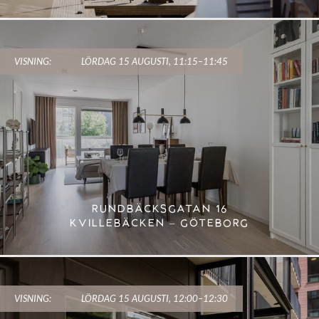
VISNING:
LÖRDAG 15 AUGUSTI, 11:15–11:45
RUNDBÄCKSGATAN 16
KVILLEBÄCKEN – GÖTEBORG
VISNING:
LÖRDAG 15 AUGUSTI, 12:00–12:30