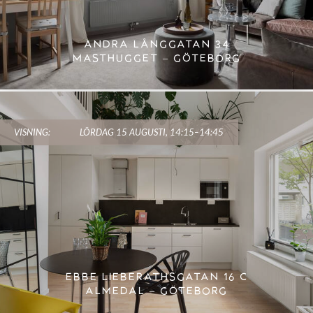
ANDRA LÅNGGATAN 34
MASTHUGGET – GÖTEBORG
VISNING:
LÖRDAG 15 AUGUSTI, 14:15–14:45
EBBE LIEBERATHSGATAN 16 C
ALMEDAL – GÖTEBORG