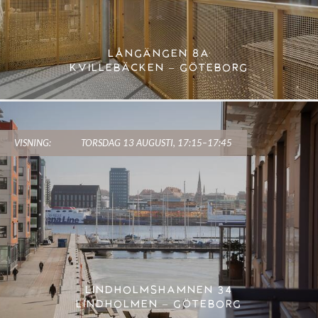
LÅNGÄNGEN 8A
KVILLEBÄCKEN – GÖTEBORG
VISNING:
TORSDAG 13 AUGUSTI, 17:15–17:45
LINDHOLMSHAMNEN 34
LINDHOLMEN – GÖTEBORG