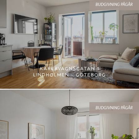
BUDGIVNING PÅGÅR
KARLAVAGNSGATAN 1
LINDHOLMEN – GÖTEBORG
BUDGIVNING PÅGÅR