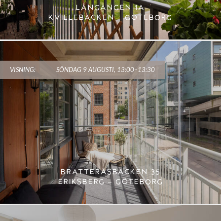
LÅNGÄNGEN 1A
KVILLEBÄCKEN – GÖTEBORG
VISNING:
SÖNDAG 9 AUGUSTI, 13:00–13:30
BRATTERÅSBACKEN 35
ERIKSBERG – GÖTEBORG