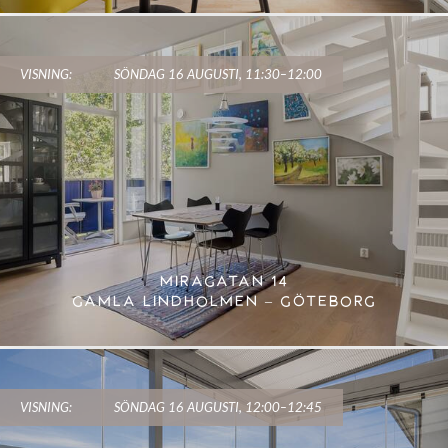
VISNING:
SÖNDAG 16 AUGUSTI, 11:30–12:00
MIRAGATAN 14
GAMLA LINDHOLMEN – GÖTEBORG
VISNING:
SÖNDAG 16 AUGUSTI, 12:00–12:45