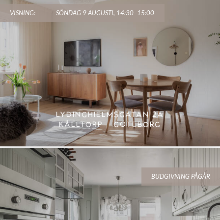
VISNING:
SÖNDAG 9 AUGUSTI, 14:30–15:00
LYDINGHIELMSGATAN 2A
KÅLLTORP – GÖTEBORG
BUDGIVNING PÅGÅR