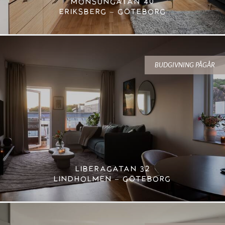
MONSUNGATAN 40
ERIKSBERG – GÖTEBORG
BUDGIVNING PÅGÅR
LIBERAGATAN 32
LINDHOLMEN – GÖTEBORG