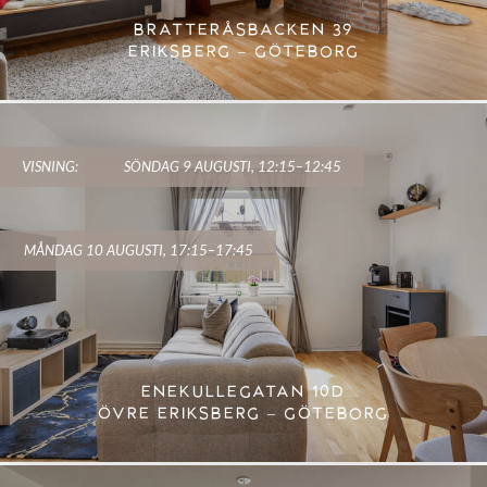
BRATTERÅSBACKEN 39
ERIKSBERG – GÖTEBORG
VISNING:
SÖNDAG 9 AUGUSTI, 12:15–12:45
MÅNDAG 10 AUGUSTI, 17:15–17:45
ENEKULLEGATAN 10D
ÖVRE ERIKSBERG – GÖTEBORG