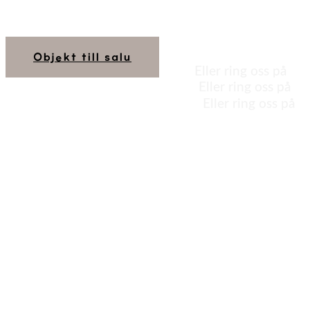
Finns ditt nya drömhem kansk
Här samlar vi alla bostäder som just
Vill du inte riskera att missa en försäljn
Objekt till salu
Eller ring oss på
031
Eller ring oss på
03
Eller ring oss på
03