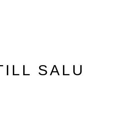
ILL SALU
e bara runt hörnet?
 nu finns till försäljning.
, anmäl dig till
vårt köparregister.
e bara runt hörnet?
 nu finns till försäljning.
ng, anmäl dig till
vårt köparregister.