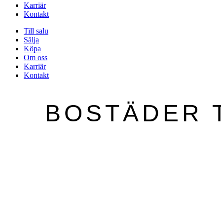
Karriär
Kontakt
Till salu
Sälja
Köpa
Om oss
Karriär
Kontakt
BOSTÄDER T
Finns ditt nya drömhem kansk
Här samlar vi alla bostäder som just
Vill du inte riskera att missa en försäljning
Finns ditt nya drömhem kansk
Här samlar vi alla bostäder som just
Vill du inte riskera att missa en försäljni