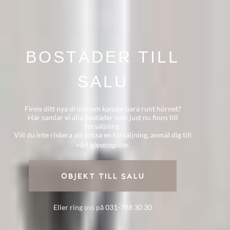
BOSTÄDER TILL
SALU
Finns ditt nya drömhem kanske bara runt hörnet?
Här samlar vi alla bostäder som just nu finns till
försäljning.
Vill du inte riskera att missa en försäljning, anmäl dig till
vårt köparregister.
OBJEKT TILL SALU
Eller ring oss på
031-788 30 30