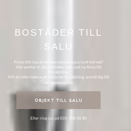
BOSTÄDER TILL
SALU
Finns ditt nya drömhem kanske bara runt hörnet?
Här samlar vi alla bostäder som just nu finns till
försäljning.
Vill du inte riskera att missa en försäljning, anmäl dig till
vårt köparregister.
OBJEKT TILL SALU
Eller ring oss på
031-788 30 30