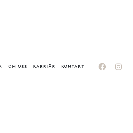
A
OM OSS
KARRIÄR
KONTAKT